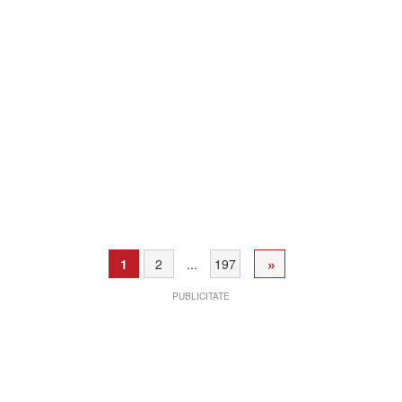
»
1
2
...
197
PUBLICITATE