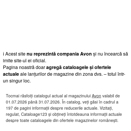
ℹ️ Acest site
nu reprezintă compania Avon
și nu încearcă să
imite site-ul ei oficial.
Pagina noastră doar
agregă cataloagele și ofertele
actuale
ale lanțurilor de magazine din zona dvs. – totul într-
un singur loc.
Tocmai răsfoiți catalogul actual al magazinului
Avon
valabil de
01.07.2026 până 31.07.2026. În catalog, veți găsi în cadrul a
197 de pagini informații despre reducerile actuale. Vizitați,
regulat, Cataloage123 și obțineți întotdeauna informații actuale
despre toate cataloagele din ofertele magazinelor românești.