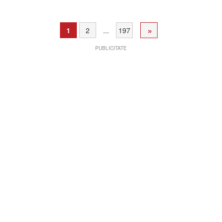
»
1
2
...
197
PUBLICITATE