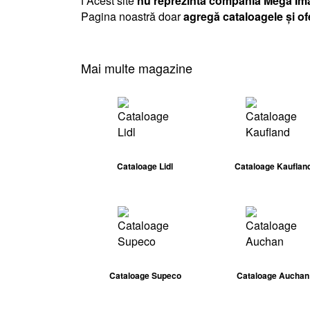
ℹ️ Acest site
nu reprezintă compania Mega Im
Pagina noastră doar
agregă cataloagele și of
Mai multe magazine
Cataloage Lidl
Cataloage Kauflan
Cataloage Supeco
Cataloage Auchan