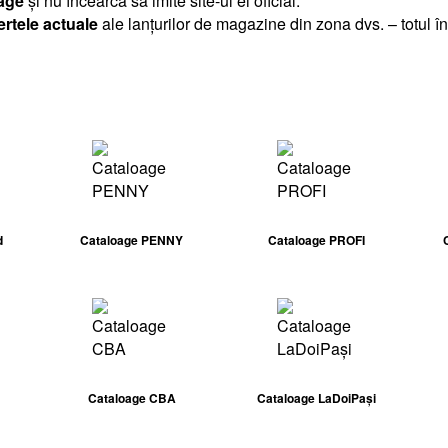
age
și nu încearcă să imite site-ul ei oficial.
ertele actuale
ale lanțurilor de magazine din zona dvs. – totul în
d
Cataloage PENNY
Cataloage PROFI
Cataloage CBA
Cataloage LaDoiPași