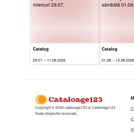
Catalog
Catalog
29.07. – 11.08.2026
01.08. – 15.08.202
Cataloage123
M
Copyright © 2026 cataloage123.ro Cataloage123
C
Toate drepturile rezervate.
C
C