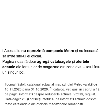
ℹ️ Acest site
nu reprezintă compania Metro
și nu încearcă
să imite site-ul ei oficial.
Pagina noastră doar
agregă cataloagele și ofertele
actuale
ale lanțurilor de magazine din zona dvs. – totul într-
un singur loc.
Tocmai răsfoiți catalogul actual al magazinului
Metro
valabil de
10.11.2025 până 31.10.2026. În catalog, veți găsi în cadrul a 12
de pagini informații despre reducerile actuale. Vizitați, regulat,
Cataloage123 și obțineți întotdeauna informații actuale despre
toate cataloagele din ofertele magazinelor românești.