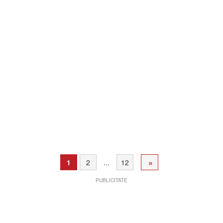
»
1
2
...
12
PUBLICITATE