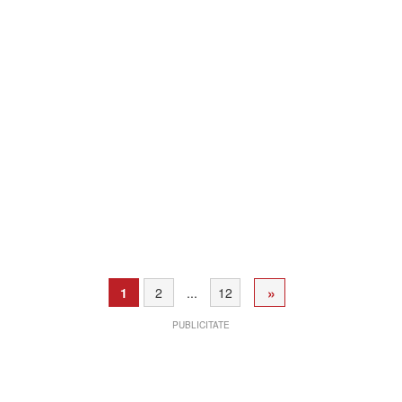
»
1
2
...
12
PUBLICITATE