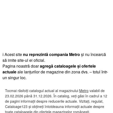
ℹ️ Acest site
nu reprezintă compania Metro
și nu încearcă
să imite site-ul ei oficial.
Pagina noastră doar
agregă cataloagele și ofertele
actuale
ale lanțurilor de magazine din zona dvs. – totul într-
un singur loc.
Tocmai răsfoiți catalogul actual al magazinului
Metro
valabil de
23.02.2026 până 31.12.2026. În catalog, veți găsi în cadrul a 12
de pagini informații despre reducerile actuale. Vizitați, regulat,
Cataloage123 și obțineți întotdeauna informații actuale despre
toate cataloagele din ofertele magazinelor românești.