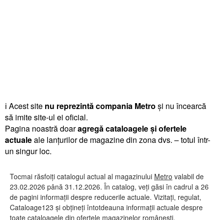
ℹ️ Acest site
nu reprezintă compania Metro
și nu încearcă
să imite site-ul ei oficial.
Pagina noastră doar
agregă cataloagele și ofertele
actuale
ale lanțurilor de magazine din zona dvs. – totul într-
un singur loc.
Tocmai răsfoiți catalogul actual al magazinului
Metro
valabil de
23.02.2026 până 31.12.2026. În catalog, veți găsi în cadrul a 26
de pagini informații despre reducerile actuale. Vizitați, regulat,
Cataloage123 și obțineți întotdeauna informații actuale despre
toate cataloagele din ofertele magazinelor românești.