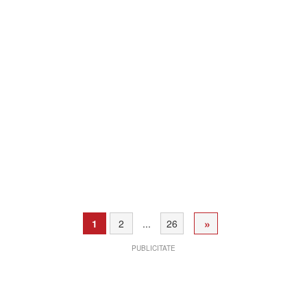
»
1
2
...
26
PUBLICITATE