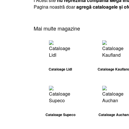
ℹ️ Acest site
nu reprezintă compania Mega Im
Pagina noastră doar
agregă cataloagele și of
Mai multe magazine
Cataloage Lidl
Cataloage Kauflan
Cataloage Supeco
Cataloage Auchan