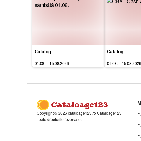
Catalog
Catalog
01.08. – 15.08.2026
01.08. – 15.08.202
Cataloage123
M
Copyright © 2026 cataloage123.ro Cataloage123
C
Toate drepturile rezervate.
C
C