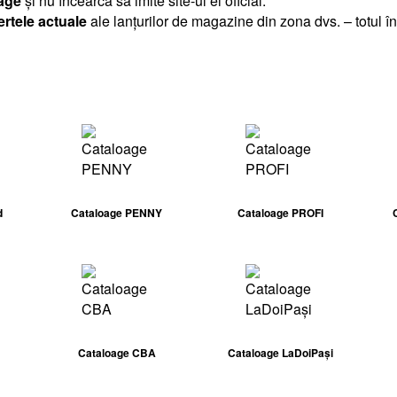
age
și nu încearcă să imite site-ul ei oficial.
ertele actuale
ale lanțurilor de magazine din zona dvs. – totul în
d
Cataloage PENNY
Cataloage PROFI
Cataloage CBA
Cataloage LaDoiPași